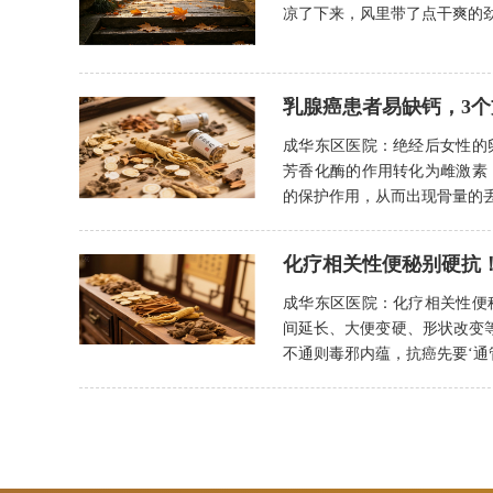
凉了下来，风里带了点干爽的
乳腺癌患者易缺钙，3
成华东区医院：绝经后女性的
芳香化酶的作用转化为雌激素
的保护作用，从而出现骨量的丢
化疗相关性便秘别硬抗
成华东区医院：化疗相关性便
间延长、大便变硬、形状改变等
不通则毒邪内蕴，抗癌先要‘通管