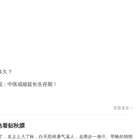
多久？
院：中医或能延长生存期！
查看更多 +
急着贴秋膘
了，名义上入了秋，白天照样暑气逼人，走两步一身汗。早晚却悄悄