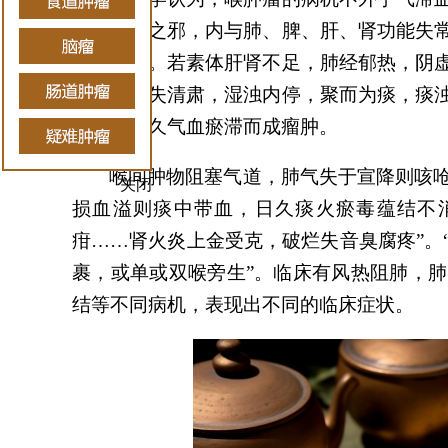
感受风热之邪，内与肺、脾、肝、肾功能失
循行部位。若素体肝肾不足，肺经郁热，阴
健运，肺失清肃，湿浊内停，聚而为痰，痰
壅塞，日久气血瘀滞而成瘤肿。
喉间肿物阻塞气道，肺气失于宣降则咳
关闭
损血溢则痰中带血
，
日久痰火瘀毒蕴结不
疳……肾火炎上金受克，破烂失音臭腐疼”。
裹，或单或双喉旁生”。临床有风热阻肺，
结等不同病机，表现出不同的临床症状。