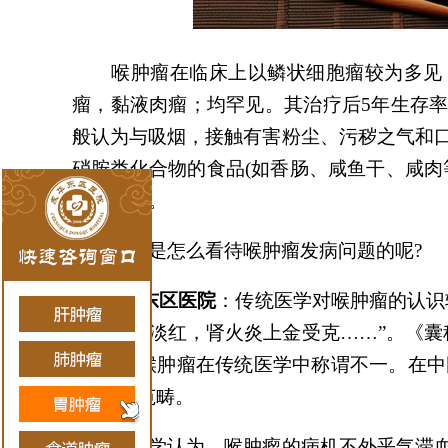
喉肿瘤在临床上以鳞状细胞
瘤
较为多见
瘤，
黏液
肉瘤
；
均罕见。其治疗后
5年生存
般认为与吸烟，接触有害粉尘、污秽之气和
硝胺类化合物的食品(如香肠、咸鱼干、咸肉
受体有关。
中医是怎么看待喉肿瘤发病问题的呢
?
成华东区医院
：传统医学对喉肿瘤的认识
干刺痛色淡红，肾火炎上金受克……”。《囊
气者”。喉肿瘤在传统医学中称谓不一。在中国
百时”等范畴。
中医学认为，喉肿瘤的病机不外乎气滞血