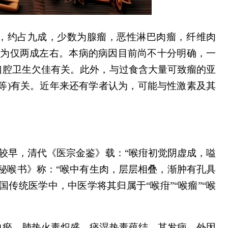
，约占九成，少数为腺
瘤
，恶性淋巴肉瘤，纤维肉
率为仅两成左右。本病的病因目前尚不十分明确，一
口腔卫生欠佳有关。此外，与过食含大量可致瘤的亚
等)有关。近年来还有学者认为，可能与性激素及其
较早，清代《医宗金鉴》载：
“喉疳初觉阴虚成，嗌
秘喉书》称：“喉中有生肉，层层相叠，渐肿有孔具
传统医学中，中医学将其归属于“喉疳”“喉瘤”“喉
瘀，肺热火毒炽盛，痰湿热毒蕴结。其发病，外因