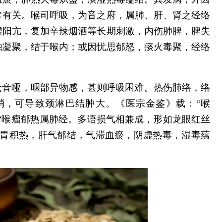
常有关。喉司呼吸，为音之府，属肺、肝、肾之经络
虚阳亢，复加辛辣烟酒等长期刺激，内伤肺脾，脾失
浊凝聚，结于喉内
；
或因忧思郁怒，痰火毒聚，经络
呛音哑，咽部异物感，甚则呼吸困难。热伤肺络，络
消，可导致颈淋巴结肿大。《医宗金鉴》载：
“喉
“喉瘤郁热属肺经。多语损气相兼成，形如龙眼红丝
肺胃积热，肝气郁结，气滞血瘀，阴虚热毒，湿毒蕴