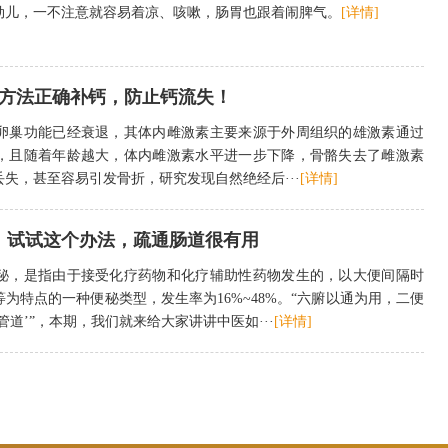
劲儿，一不注意就容易着凉、咳嗽，肠胃也跟着闹脾气。
[详情]
个方法正确补钙，防止钙流失！
卵巢功能已经衰退，其体内雌激素主要来源于外周组织的雄激素通过
，且随着年龄越大，体内雌激素水平进一步下降，骨骼失去了雌激素
失，甚至容易引发骨折，研究发现自然绝经后···
[详情]
！试试这个办法，疏通肠道很有用
秘，是指由于接受化疗药物和化疗辅助性药物发生的，以大便间隔时
为特点的一种便秘类型，发生率为16%~48%。“六腑以通为用，二便
道’”，本期，我们就来给大家讲讲中医如···
[详情]