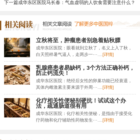
下一篇
成华东区医院马长春：气血虚弱的人饮食需要注意什么？
立秋将至，肿瘤患者别急着贴秋膘
成华东区医院：眼看就到立秋了，名义上入了秋，
白天照样暑气逼人，走两步一···....
[详情]
乳腺癌患者易缺钙，3个方法正确补钙，
防止钙流失！
成华东区医院：绝经后女性的卵巢功能已经衰退，
其体内雌激素主要来源于外周···....
[详情]
化疗相关性便秘别硬抗！试试这个办
法，疏通肠道很有用
成华东区医院：化疗相关性便秘，是指由于接受化
疗药物和化疗辅助性药物发生···....
[详情]